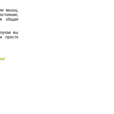
ции мышц,
остояние,
ся общая
случае вы
м просто
ие!