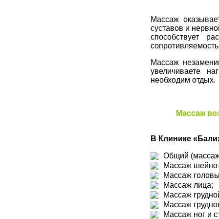
Массаж оказывае
суставов и нервно
способствует р
сопротивляемость 
Массаж незаменим
увеличиваете на
необходим отдых.
Массаж во
В Клинике «Бали
Общий (массаж 
Массаж шейно-
Массаж головы
Массаж лица;
Массаж грудной
Массаж грудног
Массаж ног и с