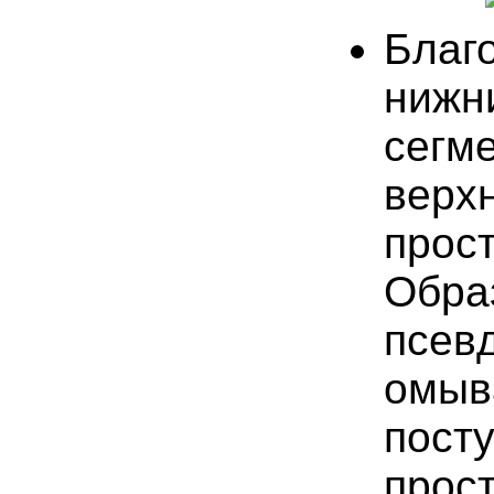
Благ
нижн
сег
вер
про
Об
псе
омы
пост
прос