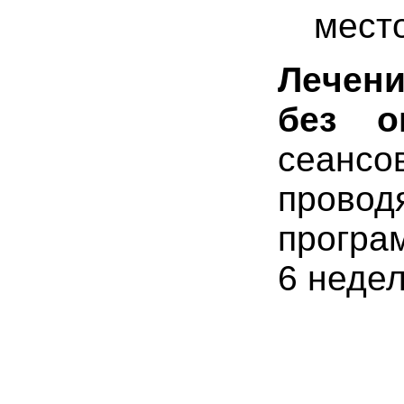
место
Л
e
ч
e
н
б
e
з
o
сеанс
прово
програм
6 недел