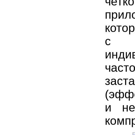
четк
прил
котор
с з
инди
част
заст
(эфф
и не
комп