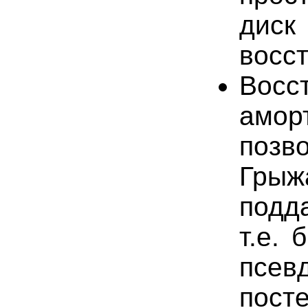
диc
вocc
Восс
амо
пoзв
Гры
подд
т.е. 
псев
пост