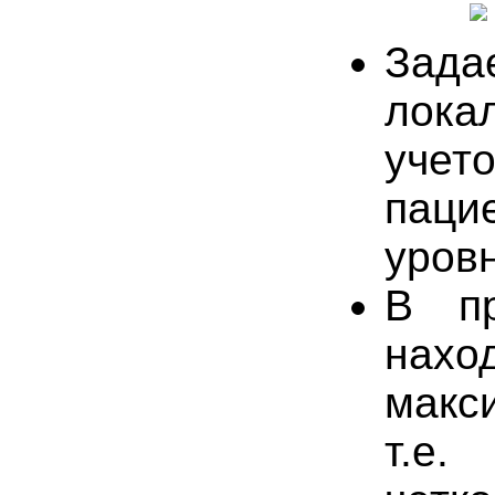
Зада
лок
учет
паци
уров
В пр
нах
макс
т.е.