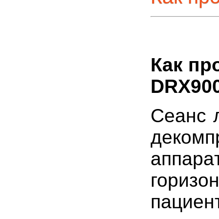
Как пр
DRХ90
Cеанс 
деком
aпп
гориз
пациен