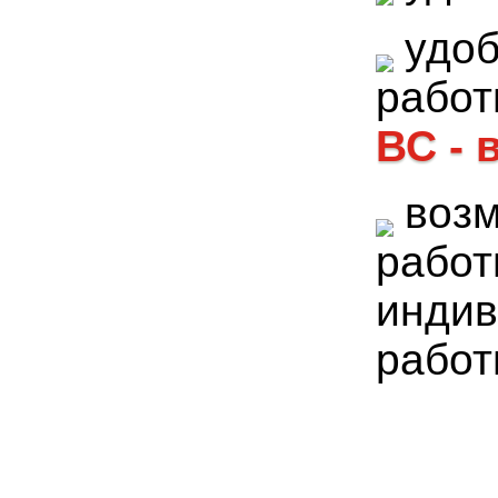
удоб
рабо
ВС -
воз
работ
индив
работ