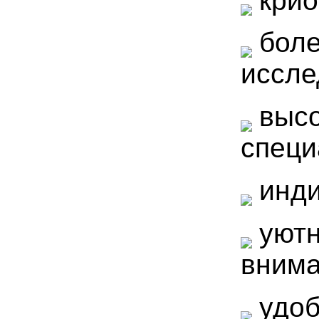
крио
боле
иссле
выс
специ
инд
уютн
внима
удоб