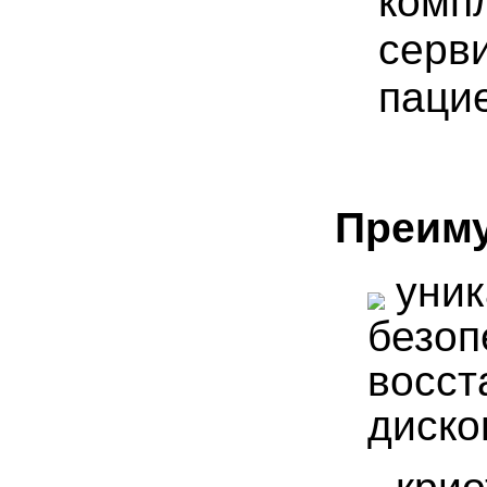
комп
серв
паци
Преиму
уник
безоп
восст
диско